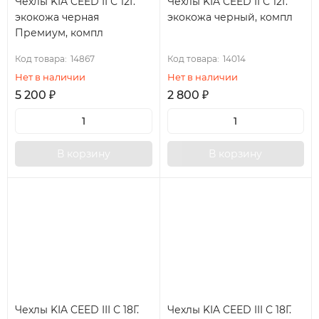
Чехлы KIA CEED II С 12Г.
Чехлы KIA CEED II С 12Г.
экокожа черная
экокожа черный, компл
Премиум, компл
Код товара:
14867
Код товара:
14014
Нет в наличии
Нет в наличии
5 200
₽
2 800
₽
В корзину
В корзину
Чехлы KIA CEED III С 18Г.
Чехлы KIA CEED III С 18Г.