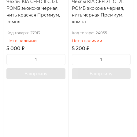
Чехлы KIA CEED II С 12Г.
Чехлы KIA CEED II С 12Г.
РОМБ экокожа черная,
РОМБ экокожа черная,
нить красная Премиум,
нить черная Премиум,
компл
компл
Код товара:
27913
Код товара:
24055
Нет в наличии
Нет в наличии
5 000
₽
5 200
₽
В корзину
В корзину