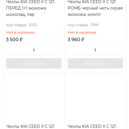
Чехлы KIA CEED II С 12Г.
Чехлы KIA CEED II С 12Г.
ПЕРЕД 1+1 экокожа
РОМБ черный нить серая
шоколад, пар
экокожа, компл
Код товара:
31132
Код товара:
17919
Нет в наличии
Нет в наличии
3 500
₽
3 960
₽
В корзину
В корзину
Чехлы KIA CEED II С 12Г.
Чехлы KIA CEED II С 12Г.