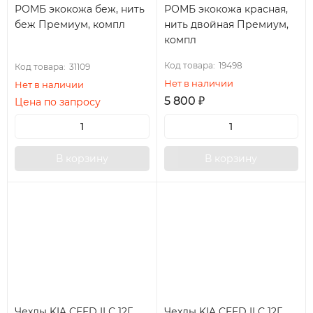
РОМБ экокожа беж, нить
РОМБ экокожа красная,
беж Премиум, компл
нить двойная Премиум,
компл
Код товара:
19498
Код товара:
31109
Нет в наличии
Нет в наличии
5 800
₽
Цена по запросу
В корзину
В корзину
Чехлы KIA CEED II С 12Г.
Чехлы KIA CEED II С 12Г.