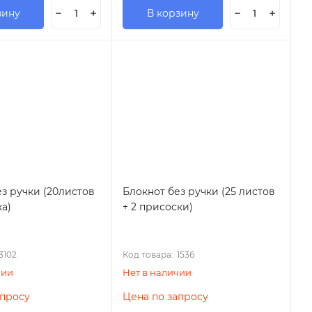
зину
В корзину
з ручки (20листов
Блокнот без ручки (25 листов
ка)
+ 2 присоски)
3102
Код товара:
1536
чии
Нет в наличии
апросу
Цена по запросу