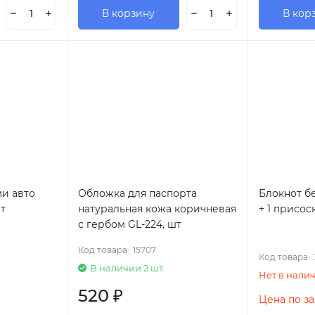
В корзину
В кор
и авто
Обложка для паспорта
Блокнот бе
т
натуральная кожа коричневая
+ 1 присос
с гербом GL-224, шт
Код товара:
15707
Код товара:
В наличии 2 шт.
Нет в нали
520
₽
Цена по з