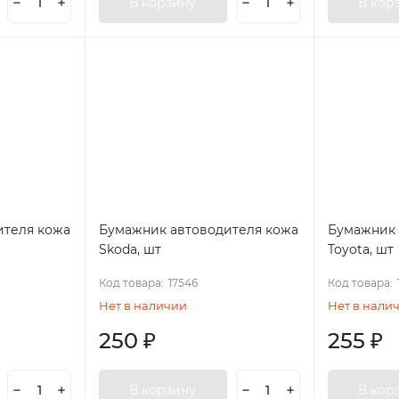
В корзину
В кор
ителя кожа
Бумажник автоводителя кожа
Бумажник 
Skoda, шт
Toyota, шт
Код товара:
17546
Код товара:
Нет в наличии
Нет в нали
250
₽
255
₽
В корзину
В кор