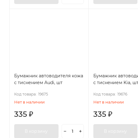
Бумажник автоводителя кожа
Бумажник автовод
с тиснением Audi, шт
с тиснением Kia, ш
Код товара:
19675
Код товара:
19676
Нет в наличии
Нет в наличии
335
₽
335
₽
В корзину
В корзину