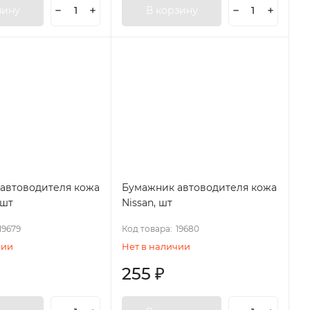
зину
В корзину
автоводителя кожа
Бумажник автоводителя кожа
 шт
Nissan, шт
19679
Код товара:
19680
чии
Нет в наличии
255
₽