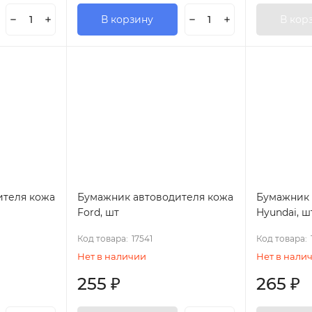
В корзину
В кор
ителя кожа
Бумажник автоводителя кожа
Бумажник 
Ford, шт
Hyundai, ш
Код товара:
17541
Код товара:
Нет в наличии
Нет в нали
255
₽
265
₽