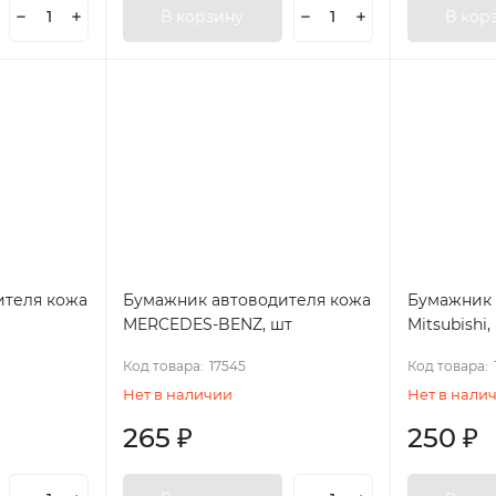
В корзину
В кор
ителя кожа
Бумажник автоводителя кожа
Бумажник 
MERCEDES-BENZ, шт
Mitsubishi,
Код товара:
17545
Код товара:
Нет в наличии
Нет в нали
265
₽
250
₽