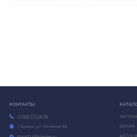
КОНТАКТЫ
КАТАЛ
АВТОШ
+7-905-177-06-96
ДИСКИ
г. Брянск, ул. Литейная 3А
АВТОСВ
shina32.rf@yandex.ru