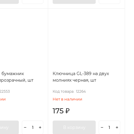
 бумажник
Ключница GL-389 на двух
прозрачный, шт
молниях черная, шт
22553
Код товара:
12264
чии
Нет в наличии
175
₽
зину
В корзину