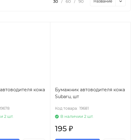
30
/
60
/
90
Название
автоводителя кожа
Бумажник автоводителя кожа
Subaru, шт
19678
Код товара:
19681
и 2 шт.
В наличии 2 шт.
195
₽