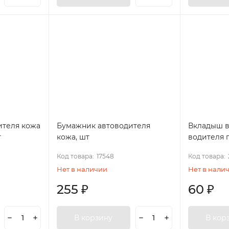
ителя кожа
Бумажник автоводителя
Вкладыш в
т
кожа, шт
водителя 
Код товара:
17548
Код товара:
Нет в наличии
Нет в нали
255
₽
60
₽
В корзину
В кор