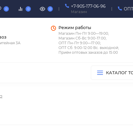
+7-905-177-06-96
ОПТ
0
0
0
Магазин
Режим работы
Магазин Пн-Пт 9:00—19:00;
воз
Магазин Сб-Вс 9:00-17:00;
итейная 3А
ОПТ Пн-Пт 9:00—17:00;
ОПТ Сб. 9:00-12:00 Вс. выходной;
Приём оптовых заказов до 15:00
КАТАЛОГ Т
Я