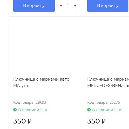
В корзину
В корзину
Ключница с марками авто
Ключница с маркам
FIAT, шт
MERСEDES-BENZ, ш
Код товара:
28693
Код товара:
25276
В наличии 1 шт.
В наличии 1 шт.
350
₽
350
₽