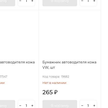
зину
В корзину
автоводителя кожа
Бумажник автоводителя кожа
VW, шт
17547
Код товара:
19682
чии
Нет в наличии
265
₽
зину
В корзину