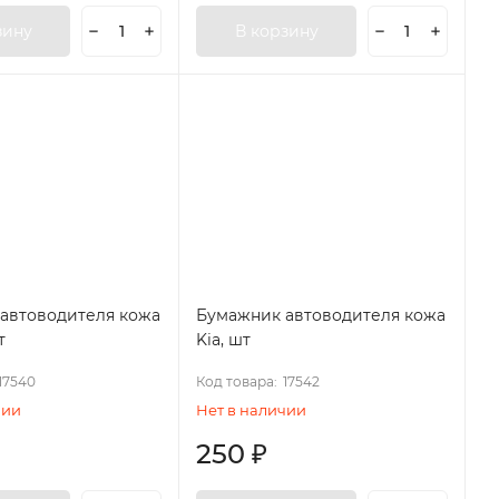
зину
В корзину
автоводителя кожа
Бумажник автоводителя кожа
т
Kia, шт
17540
Код товара:
17542
чии
Нет в наличии
250
₽