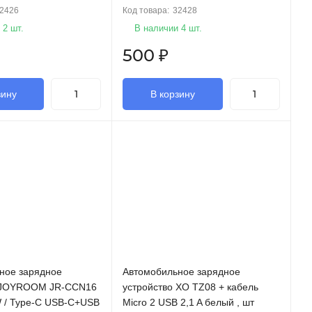
2426
Код товара:
32428
 2 шт.
В наличии 4 шт.
500
₽
зину
В корзину
ное зарядное
Автомобильное зарядное
о JOYROOM JR-CCN16
устройство XO TZ08 + кабель
W / Type-C USB-C+USB
Micro 2 USB 2,1 A белый , шт