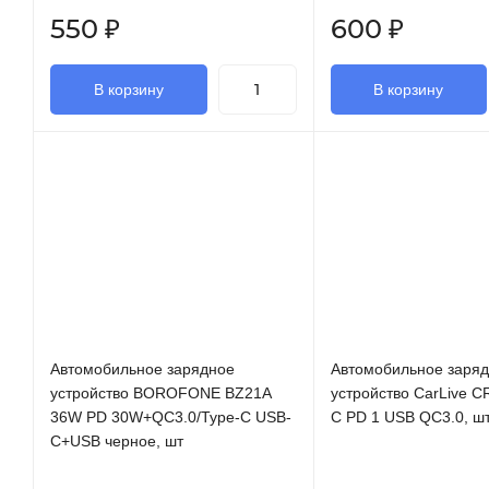
550
₽
600
₽
В корзину
В корзину
Автомобильное зарядное
Автомобильное заря
устройство BOROFONE BZ21A
устройство CarLive C
36W PD 30W+QC3.0/Type-C USB-
C PD 1 USB QC3.0, ш
C+USB черное, шт