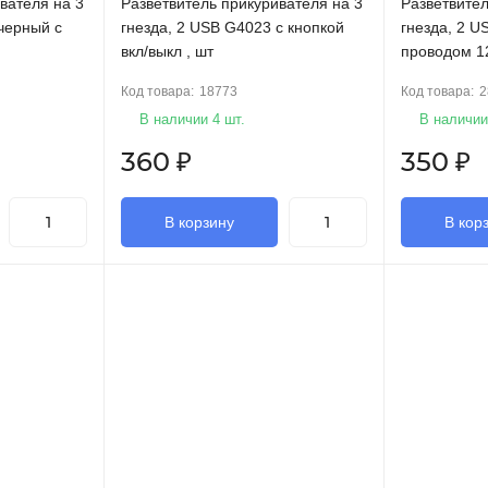
вателя на 3
Разветвитель прикуривателя на 3
Разветвител
черный c
гнезда, 2 USB G4023 с кнопкой
гнезда, 2 U
вкл/выкл , шт
проводом 1
Код товара:
18773
Код товара:
2
В наличии 4 шт.
В наличии
360
₽
350
₽
В корзину
В кор