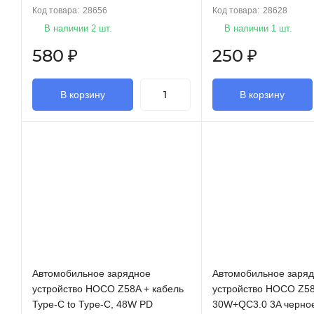
Код товара:
28656
Код товара:
28628
В наличии 2 шт.
В наличии 1 шт.
580
₽
250
₽
В корзину
В корзину
Автомобильное зарядное
Автомобильное заря
устройство HOCO Z58A + кабель
устройство HOCO Z5
Type-C to Type-C, 48W PD
30W+QC3.0 3A черное