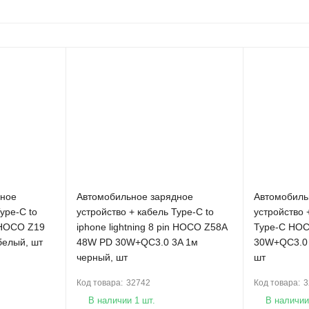
дное
Автомобильное зарядное
Автомобиль
ype-C to
устройство + кабель Type-C to
устройство 
n HOCO Z19
iphone lightning 8 pin HOCO Z58A
Type-C HO
белый, шт
48W PD 30W+QC3.0 3A 1м
30W+QC3.0 
черный, шт
шт
Код товара:
32742
Код товара:
3
В наличии 1 шт.
В наличии