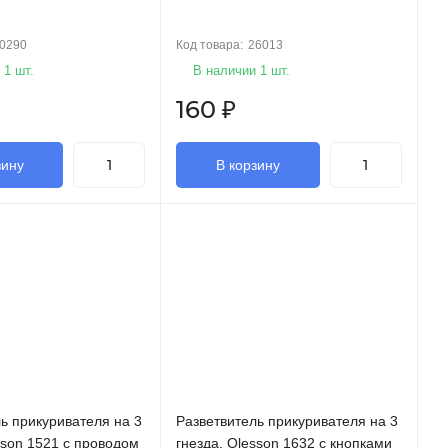
0290
Код товара:
26013
 1 шт.
В наличии 1 шт.
160
₽
зину
В корзину
ь прикуривателя на 3
Разветвитель прикуривателя на 3
sson 1521 с проводом
гнезда, Olesson 1632 с кнопками