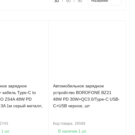
30
/
60
/
90
Название
ное зарядное
Автомобильное зарядное
+ кабель Type-C to
устройство BOROFONE BZ21
CO Z54A 48W PD
48W PD 30W+QC3.0/Type-C USB-
3A 1м серый металл,
C+USB черное, шт
2743
Код товара:
26589
 1 шт.
В наличии 1 шт.