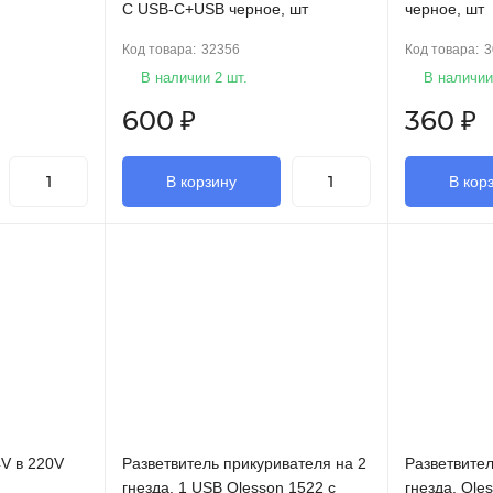
C USB-C+USB черное, шт
черное, шт
Код товара:
32356
Код товара:
3
В наличии 2 шт.
В наличии
600
₽
360
₽
В корзину
В кор
V в 220V
Разветвитель прикуривателя на 2
Разветвител
гнезда, 1 USB Olesson 1522 с
гнезда, Ole