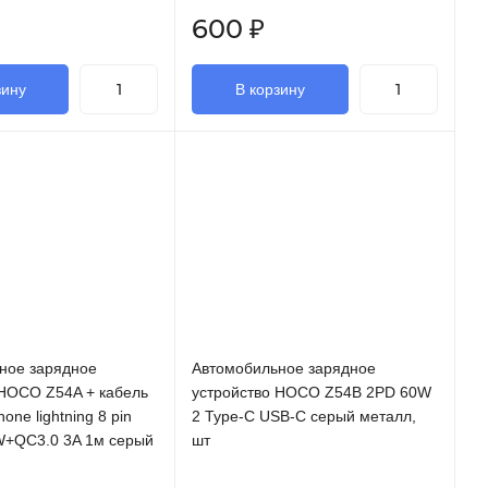
600
₽
зину
В корзину
ное зарядное
Автомобильное зарядное
 HOCO Z54A + кабель
устройство HOCO Z54B 2PD 60W
hone lightning 8 pin
2 Type-C USB-C серый металл,
+QC3.0 3A 1м серый
шт