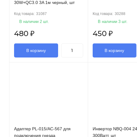
30W+QC3.0 3A 1м черный, шт
Код товара:
31087
Код товара:
30288
В наличии 2 шт.
В наличии 3 шт.
480
₽
450
₽
В корзину
В корзину
Адаптер PL-015/АС-567 для
Инвертор NBQ-004 24
подключения гнезда
300Ватт, шт