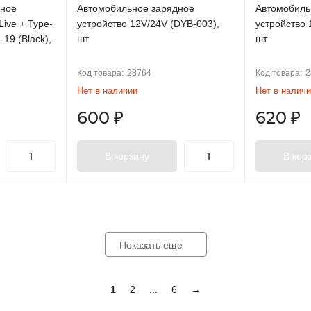
дное
Автомобильное зарядное
Автомобиль
ive + Type-
устройство 12V/24V (DYB-003),
устройство 
-19 (Black),
шт
шт
Код товара:
28764
Код товара:
2
Нет в наличии
Нет в налич
600
₽
620
₽
В корзину
В кор
Показать еще
1
2
...
6
→