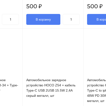
500
₽
500
₽
В корзину
В кор
дное
Автомобильное зарядное
Автомобиль
R-34 + Type-
устройство HOCO Z54 + кабель
устройство
т
Type-C USB 2USB 15.5W 2,4A
Type-C to ip
серый металл, шт
48W PD 30W
металл, шт