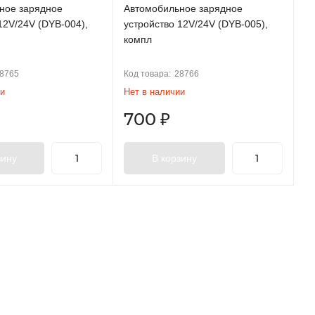
ное зарядное
Автомобильное зарядное
12V/24V (DYB-004),
устройство 12V/24V (DYB-005),
компл
8765
Код товара:
28766
ии
Нет в наличии
700
₽
зину
В корзину