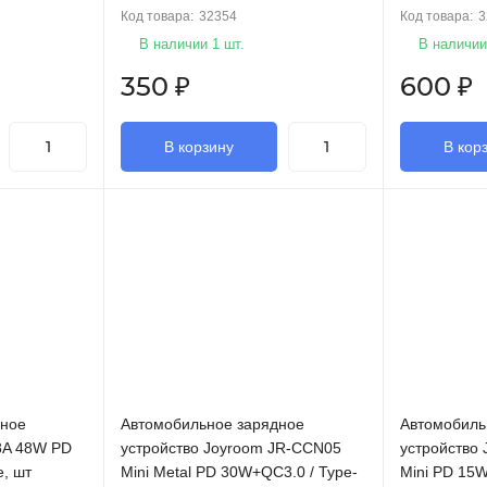
Код товара:
32354
Код товара:
3
В наличии 1 шт.
В наличии
350
₽
600
₽
В корзину
В кор
дное
Автомобильное зарядное
Автомобиль
8A 48W PD
устройство Joyroom JR-CCN05
устройств
, шт
Mini Metal PD 30W+QC3.0 / Type-
Mini PD 15