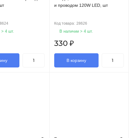
шт
и проводом 120W LED, шт
8624
Код товара:
28626
 > 4 шт.
В наличии > 4 шт.
330
₽
зину
В корзину