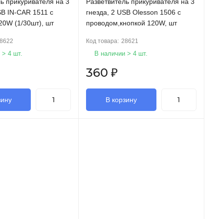
ь прикуривателя на 3
Разветвитель прикуривателя на 3
SB IN-CAR 1511 с
гнезда, 2 USB Olesson 1506 с
20W (1/30шт), шт
проводом,кнопкой 120W, шт
8622
Код товара:
28621
 > 4 шт.
В наличии > 4 шт.
360
₽
зину
В корзину