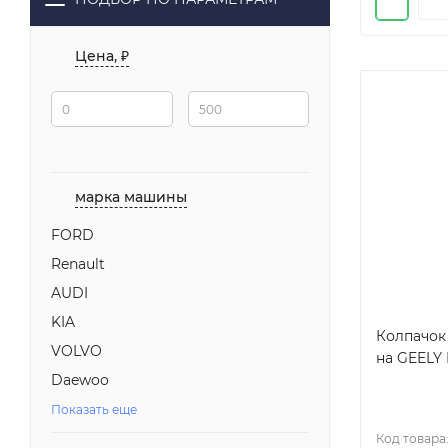
Цена, ₽
марка машины
FORD
Renault
AUDI
KIA
Колпачок
VOLVO
на GEELY 
Daewoo
Показать еще
Код товара