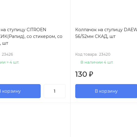
 на ступицу CITROEN
Колпачок на ступицу DA
ИК(Рапид), со стикером, со
56/52мм СКАД, шт
, шт
:
23426
Код товара:
23420
ии > 4 шт.
В наличии 4 шт.
130
₽
В корзину
В корзину