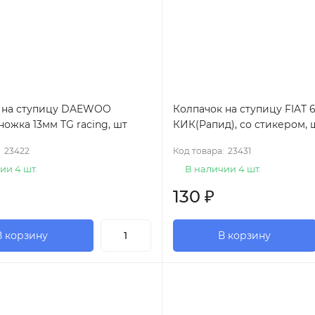
 на ступицу DAEWOO
Колпачок на ступицу FIAT 
ножка 13мм TG racing, шт
КИК(Рапид), со стикером, 
:
23422
Код товара:
23431
ии 4 шт.
В наличии 4 шт.
130
₽
В корзину
В корзину