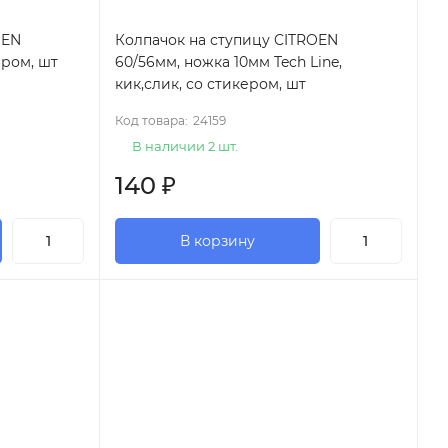
OEN
Колпачок на ступицу CITROEN
ером, шт
60/56мм, ножка 10мм Tech Line,
кик,слик, со стикером, шт
Код товара:
24159
В наличии 2 шт.
140
₽
В корзину