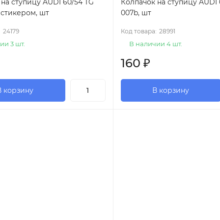
на ступицу AUDI 60/54 TG
Колпачок на ступицу AUDI 
о стикером, шт
007b, шт
:
24179
Код товара:
28991
ии 3 шт.
В наличии 4 шт.
160
₽
В корзину
В корзину