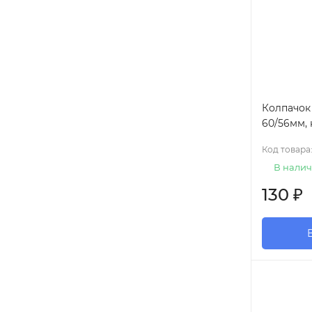
Колпачок
60/56мм, 
Код товара
В налич
130
₽