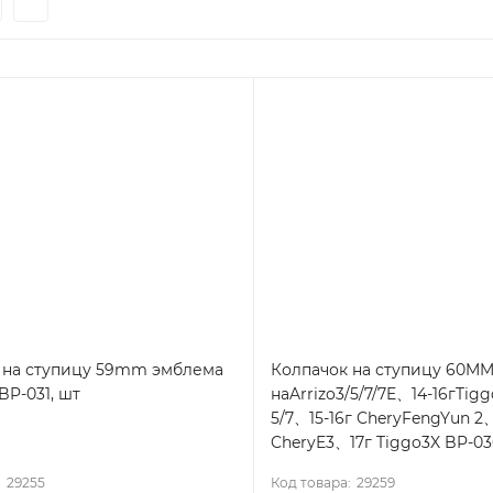
 на ступицу 59mm эмблема
Колпачок на ступицу 60M
BP-031, шт
наArrizo3/5/7/7E、14-16гTig
5/7、15-16г CheryFengYun 2
CheryE3、17г Tiggo3X BP-03
:
29255
Код товара:
29259