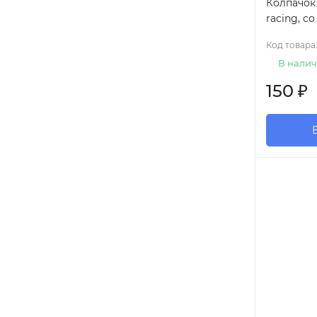
Колпачок 
racing, с
Код товара
В налич
150
₽