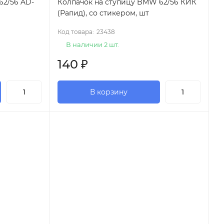
62/56 AD-
Колпачок на ступицу BMW 62/56 КИК
(Рапид), со стикером, шт
Код товара:
23438
В наличии 2 шт.
140
₽
В корзину