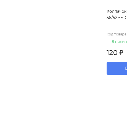
Колпачок
56/52мм 
Код товара
В налич
120
₽