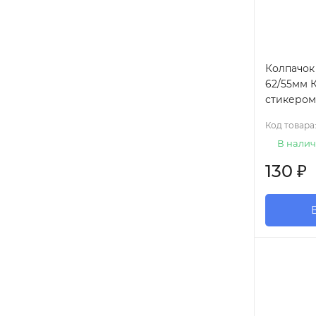
Колпачок
62/55мм К
стикером
Код товара
В налич
130
₽