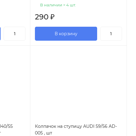
В наличии > 4 шт.
290
₽
В корзину
140/55
Колпачок на ступицу AUDI 59/56 AD-
т
005 , шт