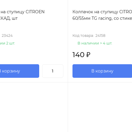
 на ступицу CITROEN
Колпачок на ступицу CITR
СКАД, шт
60/55мм TG racing, со стик
:
23424
Код товара:
24158
ии 2 шт.
В наличии > 4 шт.
140
₽
В корзину
В корзину