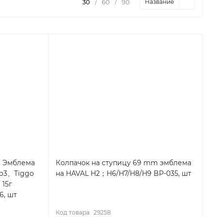
30
/
60
/
90
Название
M Эмблема
Колпачок на ступицу 69 mm эмблема
go3、Tiggo
на HAVAL H2；H6/H7/H8/H9 BP-035, шт
、15г
6, шт
Код товара:
29258