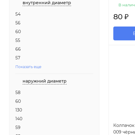
внутренний диаметр
В налич
54
80
₽
56
60
55
66
57
Показать еще
наружний диаметр
58
60
130
140
Колпачок 
59
009 чёрн