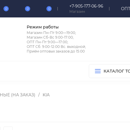
+7-905-177-06-96
ОПТ
0
0
0
Магазин
Режим работы
Магазин Пн-Пт 9:00—19:00;
Магазин Сб-Вс 9:00-17:00;
ОПТ Пн-Пт 9:00—17:00;
ОПТ Сб. 9:00-12:00 Вс. выходной;
Приём оптовых заказов до 15:00
КАТАЛОГ Т
ЫЕ (НА ЗАКАЗ)
/
KIA