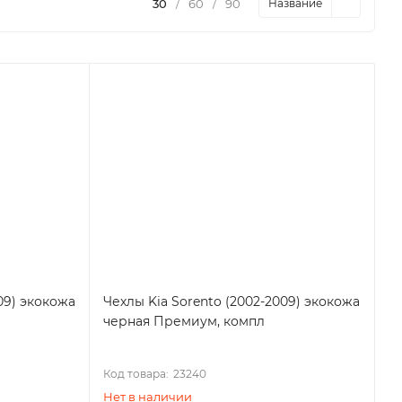
30
/
60
/
90
Название
09) экокожа
Чехлы Kia Sorento (2002-2009) экокожа
черная Премиум, компл
Код товара:
23240
Нет в наличии