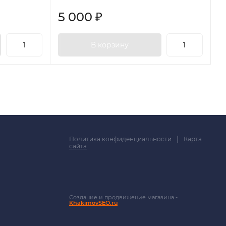
5 000
₽
В корзину
|
Политика конфиденциальности
Карта
сайта
Создание и продвижение магазина -
KhakimovSEO.ru