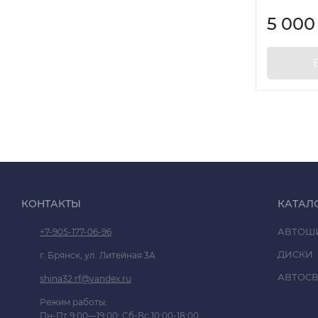
5 00
КОНТАКТЫ
КАТАЛ
АВТОШ
+7-905-177-06-96
ДИСКИ
г. Брянск, ул. Литейная 3А
АВТОСВ
shina32.rf@yandex.ru
Режим работы:
Пн-Пт 9:00—19:00; Сб-Вс 10:00-18:00